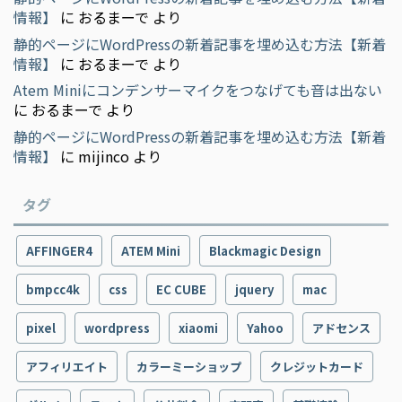
情報】
に
おるまーで
より
静的ページにWordPressの新着記事を埋め込む方法【新着
情報】
に
おるまーで
より
Atem Miniにコンデンサーマイクをつなげても音は出ない
に
おるまーで
より
静的ページにWordPressの新着記事を埋め込む方法【新着
情報】
に
mijinco
より
タグ
AFFINGER4
ATEM Mini
Blackmagic Design
bmpcc4k
css
EC CUBE
jquery
mac
pixel
wordpress
xiaomi
Yahoo
アドセンス
アフィリエイト
カラーミーショップ
クレジットカード