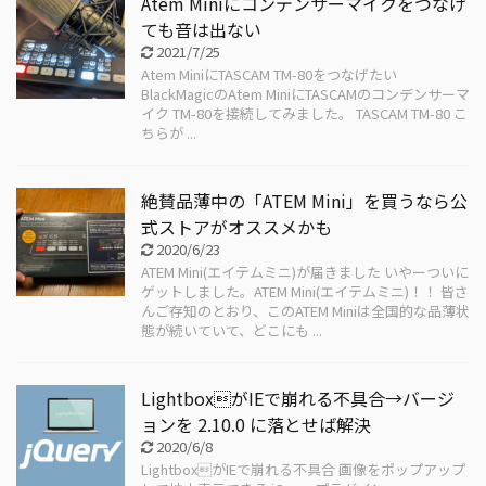
Atem Miniにコンデンサーマイクをつなげ
ても音は出ない
2021/7/25
Atem MiniにTASCAM TM-80をつなげたい
BlackMagicのAtem MiniにTASCAMのコンデンサーマ
イク TM-80を接続してみました。 TASCAM TM-80 こ
ちらが ...
絶賛品薄中の「ATEM Mini」を買うなら公
式ストアがオススメかも
2020/6/23
ATEM Mini(エイテムミニ)が届きました いやーついに
ゲットしました。ATEM Mini(エイテムミニ)！！ 皆さ
んご存知のとおり、このATEM Miniは全国的な品薄状
態が続いていて、どこにも ...
LightboxがIEで崩れる不具合→バージ
ョンを 2.10.0 に落とせば解決
2020/6/8
LightboxがIEで崩れる不具合 画像をポップアップ