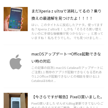
まだXperia z ultraで消耗してるの？乗り
換えの最適解を見つけたよ！！！！
はい、このタイトルに反応したアナタ。使ってます
ね？Xperia Z ultraを！ しかも「そろそろ買い替え
たいのに手頃な後継機が見つからない‥」と思って
いますね！ 私もそうでした。 でも見つけました ...
macOSアップデート→Office起動できな
い時の対応
この記事の目次1 macOS Catalinaのアップデートに
ご注意1.1 既存のアプリが起動できなくなる恐れあ
り1.2 Officeが起動できないとの相談を受ける1.3
Catalinaは64bit ...
【今さらですが報告】Pixel3買いました。
Pixel3買いました ぜんぜんBlog更新できてない💦ご
めん💦 今さらですがご報告。 買いましたよ！！