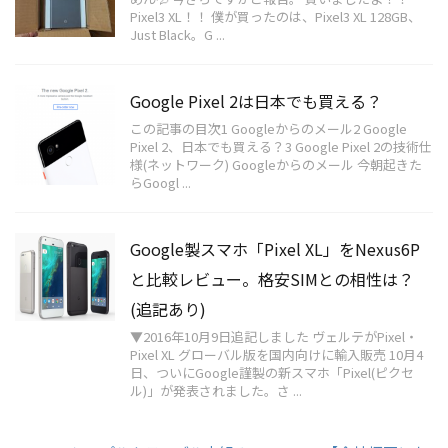
Pixel3 XL！！ 僕が買ったのは、Pixel3 XL 128GB、
Just Black。G ...
Google Pixel 2は日本でも買える？
この記事の目次1 Googleからのメール2 Google
Pixel 2、日本でも買える？3 Google Pixel 2の技術仕
様(ネットワーク) Googleからのメール 今朝起きた
らGoogl ...
Google製スマホ「Pixel XL」をNexus6P
と比較レビュー。格安SIMとの相性は？
(追記あり)
▼2016年10月9日追記しました ヴェルテがPixel・
Pixel XL グローバル版を国内向けに輸入販売 10月4
日、ついにGoogle謹製の新スマホ「Pixel(ピクセ
ル)」が発表されました。さ ...