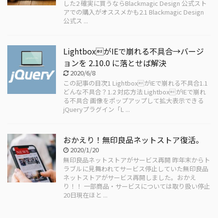
した2 確実に買うならBlackmagic Design 公式スト
アでの購入がオススメかも2.1 Blackmagic Design
公式ス ...
LightboxがIEで崩れる不具合→バージ
ョンを 2.10.0 に落とせば解決
2020/6/8
この記事の目次1 LightboxがIEで崩れる不具合1.1
どんな不具合？1.2 対応方法 LightboxがIEで崩れ
る不具合 画像をポップアップして拡大表示できる
jQueryプラグイン「L ...
おかえり！無印良品ネットストア復活。
2020/1/20
無印良品ネットストアがサービス再開 昨年末からト
ラブルに見舞われてサービス停止していた無印良品
ネットストアがサービス再開しました。おかえ
り！！ 一部商品・サービスについては取り扱い停止
20日現在ほと ...