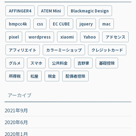
AFFINGER4
ATEM Mini
Blackmagic Design
bmpcc4k
css
EC CUBE
jquery
mac
pixel
wordpress
xiaomi
Yahoo
アドセンス
アフィリエイト
カラーミーショップ
クレジットカード
グルメ
スマホ
公共料金
吉野家
基礎控除
所得税
松屋
税金
配偶者控除
アーカイブ
2021年9月
2020年6月
2020年1月