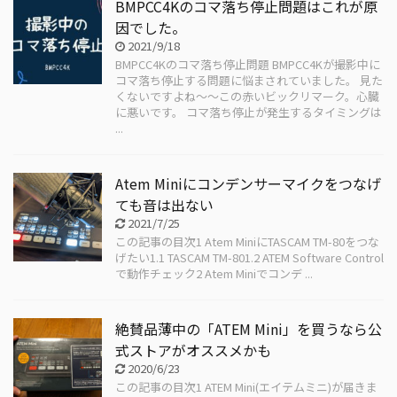
BMPCC4Kのコマ落ち停止問題はこれが原
因でした。
2021/9/18
BMPCC4Kのコマ落ち停止問題 BMPCC4Kが撮影中に
コマ落ち停止する問題に悩まされていました。 見た
くないですよね〜〜この赤いビックリマーク。心臓
に悪いです。 コマ落ち停止が発生するタイミングは
...
Atem Miniにコンデンサーマイクをつなげ
ても音は出ない
2021/7/25
この記事の目次1 Atem MiniにTASCAM TM-80をつな
げたい1.1 TASCAM TM-801.2 ATEM Software Control
で動作チェック2 Atem Miniでコンデ ...
絶賛品薄中の「ATEM Mini」を買うなら公
式ストアがオススメかも
2020/6/23
この記事の目次1 ATEM Mini(エイテムミニ)が届きま