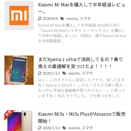
Xiaomi Mi Maxを購入して半年経過レビュ
ー。
2020/6/8
xiaomi
,
スマホ
Xiaomi Mi Maxを購入して半年経過 2016年11月に
「Xiaomi Mi Max(シャオミ ミーマックス)」を購入し
て半年が経過しました。今回は、僕がXiaomi Mi Max
を半年間使用 ...
まだXperia z ultraで消耗してるの？乗り
換えの最適解を見つけたよ！！！！
2020/1/12
xiaomi
,
スマホ
はい、このタイトルに反応したアナタ。使ってます
ね？Xperia Z ultraを！ しかも「そろそろ買い替え
たいのに手頃な後継機が見つからない‥」と思って
いますね！ 私もそうでした。 でも見つけました ...
Xiaomi Mi5s・Mi5s PlusがAmazonで販売
開始！
2020/1/12
xiaomi
,
スマホ