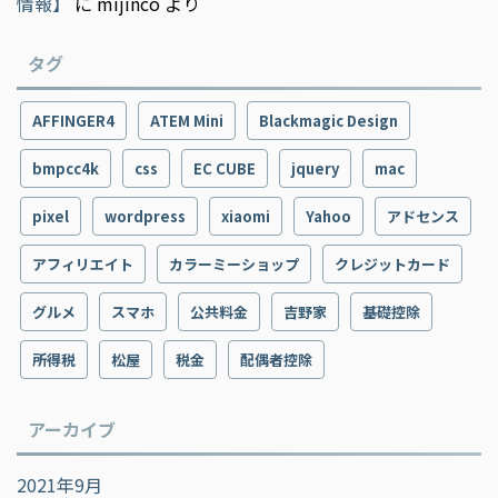
情報】
に
mijinco
より
タグ
AFFINGER4
ATEM Mini
Blackmagic Design
bmpcc4k
css
EC CUBE
jquery
mac
pixel
wordpress
xiaomi
Yahoo
アドセンス
アフィリエイト
カラーミーショップ
クレジットカード
グルメ
スマホ
公共料金
吉野家
基礎控除
所得税
松屋
税金
配偶者控除
アーカイブ
2021年9月