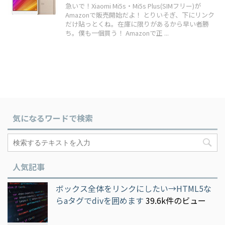
急いで！Xiaomi Mi5s・Mi5s Plus(SIMフリー)が
Amazonで販売開始だよ！ とりいそぎ、下にリンク
だけ貼っとくね。在庫に限りがあるから早い者勝
ち。僕も一個買う！ Amazonで正 ...
気になるワードで検索
人気記事
ボックス全体をリンクにしたい→HTML5な
らaタグでdivを囲めます
39.6k件のビュー