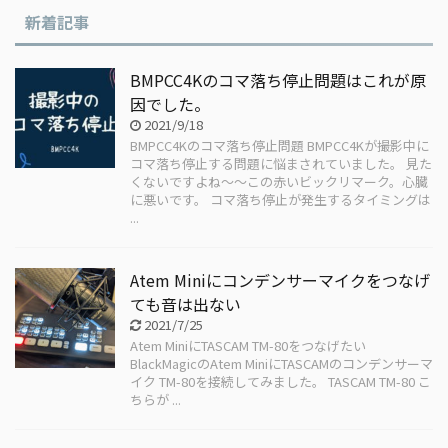
新着記事
BMPCC4Kのコマ落ち停止問題はこれが原
因でした。
2021/9/18
BMPCC4Kのコマ落ち停止問題 BMPCC4Kが撮影中に
コマ落ち停止する問題に悩まされていました。 見た
くないですよね〜〜この赤いビックリマーク。心臓
に悪いです。 コマ落ち停止が発生するタイミングは
...
Atem Miniにコンデンサーマイクをつなげ
ても音は出ない
2021/7/25
Atem MiniにTASCAM TM-80をつなげたい
BlackMagicのAtem MiniにTASCAMのコンデンサーマ
イク TM-80を接続してみました。 TASCAM TM-80 こ
ちらが ...