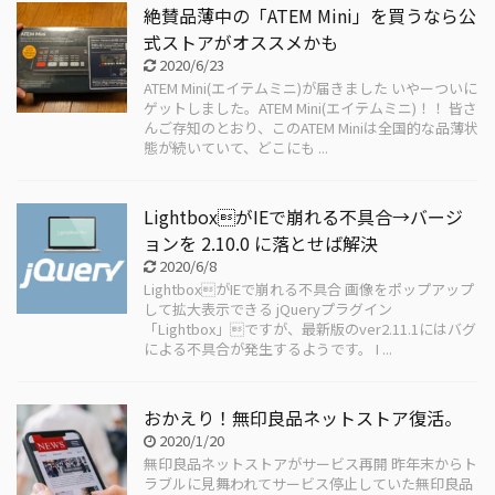
絶賛品薄中の「ATEM Mini」を買うなら公
式ストアがオススメかも
2020/6/23
ATEM Mini(エイテムミニ)が届きました いやーついに
ゲットしました。ATEM Mini(エイテムミニ)！！ 皆さ
んご存知のとおり、このATEM Miniは全国的な品薄状
態が続いていて、どこにも ...
LightboxがIEで崩れる不具合→バージ
ョンを 2.10.0 に落とせば解決
2020/6/8
LightboxがIEで崩れる不具合 画像をポップアップ
して拡大表示できる jQueryプラグイン
「Lightbox」ですが、最新版のver2.11.1にはバグ
による不具合が発生するようです。 I ...
おかえり！無印良品ネットストア復活。
2020/1/20
無印良品ネットストアがサービス再開 昨年末からト
ラブルに見舞われてサービス停止していた無印良品